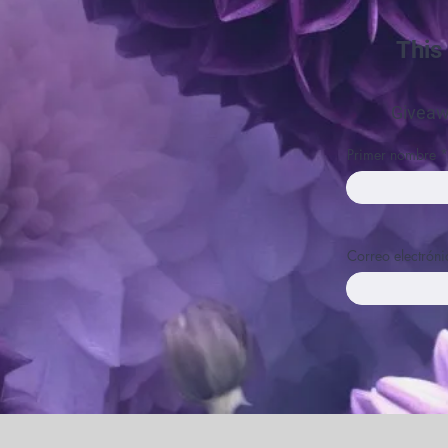
This
Giveaw
Primer nombre
Correo electróni