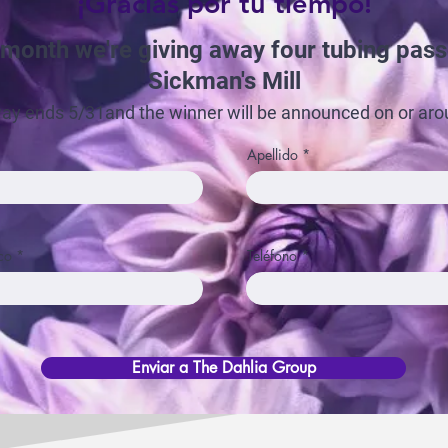
¡Gracias por tu tiempo!
 month we're giving away four tubing pass
Sickman's Mill
ay ends 5/31and the winner will be announced on or aro
Apellido
co
Teléfono
Enviar a The Dahlia Group