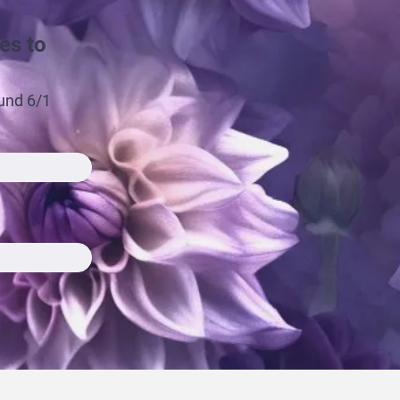
es to
und 6/1